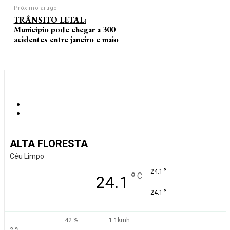
Próximo artigo
TRÂNSITO LETAL:
Município pode chegar a 300
acidentes entre janeiro e maio
ALTA FLORESTA
Céu Limpo
°
24.1
°
C
24.1
°
24.1
42 %
1.1kmh
2 %