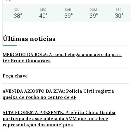
QUI
SEX
SÁB
DOM
SEG
38
°
40
°
39
°
39
°
30
°
Últimas notícias
MERCADO DA BOLA: Arsenal chega a um acordo para
ter Bruno Guimarães
Peça chave
AVENIDA ARIOSTO DA RIVA: Polícia Civil registra
queixa de roubo no centro de AF
ALTA FLORESTA PRESENTE: Prefeito Chico Gamba
participa de assembleia da AMM que fortalece
representação dos municípios