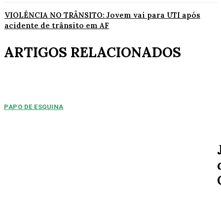
VIOLÊNCIA NO TRÂNSITO: Jovem vai para UTI após
acidente de trânsito em AF
ARTIGOS RELACIONADOS
PAPO DE ESQUINA
Pulverização de votos
E essa disputa dos mais de 43 mil votos da cidade será árdua. Na
Câmara Municipal, os 15...
ESPORTE
MERCADO DA BOLA: Arsenal chega a um
acordo para ter Bruno Guimarães
Gustavo Sampaio Jornal da Cidade O Arsenal chegou a um acordo com o