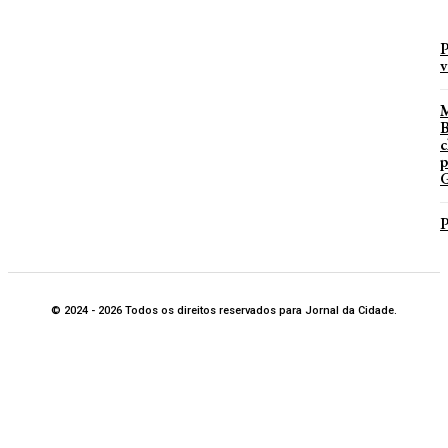
P
v
B
c
p
G
P
© 2024 - 2026 Todos os direitos reservados para Jornal da Cidade.