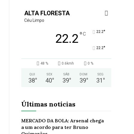
ALTA FLORESTA
Céu Limpo
°
22.2
°
C
22.2
°
22.2
48 %
0.6kmh
0 %
QUI
SEX
SÁB
DOM
SEG
38
°
40
°
39
°
39
°
31
°
Últimas notícias
MERCADO DA BOLA: Arsenal chega
a um acordo para ter Bruno
Guimarães