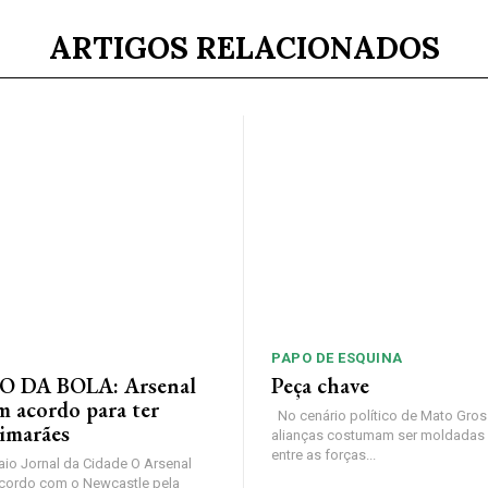
ARTIGOS RELACIONADOS
PAPO DE ESQUINA
 DA BOLA: Arsenal
Peça chave
m acordo para ter
No cenário político de Mato Gros
imarães
alianças costumam ser moldadas 
entre as forças...
io Jornal da Cidade O Arsenal
cordo com o Newcastle pela