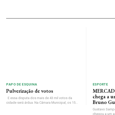
PAPO DE ESQUINA
ESPORTE
Pulverização de votos
MERCADO
chega a u
E essa disputa dos mais de 43 mil votos da
Bruno Gu
cidade será árdua. Na Câmara Municipal, os 15...
Gustavo Sampa
chegou a um a