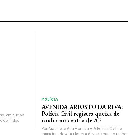
POLÍCIA
AVENIDA ARIOSTO DA RIVA:
Polícia Civil registra queixa de
so, em que as
roubo no centro de AF
e definidas
Por Arão Leite Alta Floresta – A Polícia Civil do
município de Alta Floresta deverá apurar o roubo