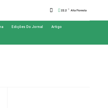
C
22.2
Alta Floresta
na
Edições Do Jornal
Artigo