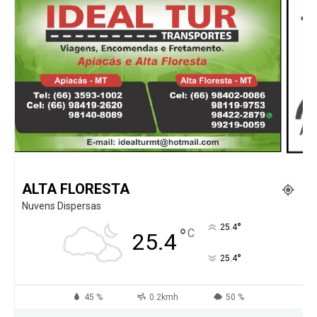
ALTA FLORESTA
Nuvens Dispersas
°
25.4
°
C
25.4
°
25.4
45 %
0.2kmh
50 %