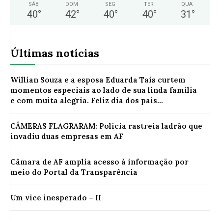
SÁB
DOM
SEG
TER
QUA
40
°
42
°
40
°
40
°
31
°
Últimas notícias
Willian Souza e a esposa Eduarda Tais curtem
momentos especiais ao lado de sua linda família
e com muita alegria. Feliz dia dos pais...
CÂMERAS FLAGRARAM: Polícia rastreia ladrão que
invadiu duas empresas em AF
Câmara de AF amplia acesso à informação por
meio do Portal da Transparência
Um vice inesperado – II