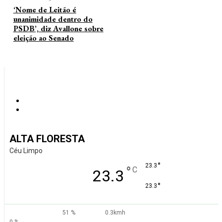
‘Nome de Leitão é
unanimidade dentro do
PSDB’, diz Avallone sobre
eleição ao Senado
ALTA FLORESTA
Céu Limpo
°
23.3
°
C
23.3
°
23.3
51 %
0.3kmh
0 %