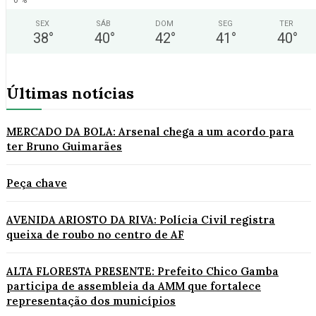
SEX
SÁB
DOM
SEG
TER
38
°
40
°
42
°
41
°
40
°
Últimas notícias
MERCADO DA BOLA: Arsenal chega a um acordo para
ter Bruno Guimarães
Peça chave
AVENIDA ARIOSTO DA RIVA: Polícia Civil registra
queixa de roubo no centro de AF
ALTA FLORESTA PRESENTE: Prefeito Chico Gamba
participa de assembleia da AMM que fortalece
representação dos municípios