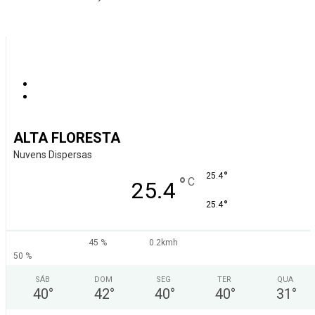
ALTA FLORESTA
Nuvens Dispersas
°
25.4
°
C
25.4
°
25.4
45 %
0.2kmh
50 %
SÁB
DOM
SEG
TER
QUA
40
°
42
°
40
°
40
°
31
°