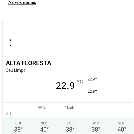
Novos nomes
ALTA FLORESTA
Céu Limpo
°
22.9
°
C
22.9
°
22.9
49 %
1kmh
0 %
QUI
SEX
SÁB
DOM
SEG
38
°
40
°
38
°
38
°
40
°