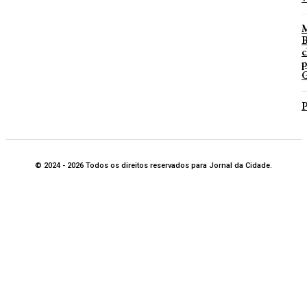
B
c
p
G
P
© 2024 - 2026 Todos os direitos reservados para Jornal da Cidade.