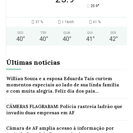
°
25.9
37 %
1.1kmh
61 %
SEG
TER
QUA
QUI
SEX
40
°
40
°
40
°
41
°
42
°
Últimas notícias
Willian Souza e a esposa Eduarda Tais curtem
momentos especiais ao lado de sua linda família
e com muita alegria. Feliz dia dos pais...
CÂMERAS FLAGRARAM: Polícia rastreia ladrão que
invadiu duas empresas em AF
Câmara de AF amplia acesso à informação por