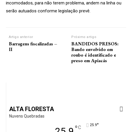
incomodados, para não terem problema, andem na linha ou
serão autuados conforme legislação prevê.
Artigo anterior
Próximo artigo
Barragens fiscalizadas –
BANDIDOS PRESOS:
II
Bando envolvido em
roubo é identificado e
preso em Apiacás
ALTA FLORESTA
Nuvens Quebradas
°
25.9
°
C
25.9