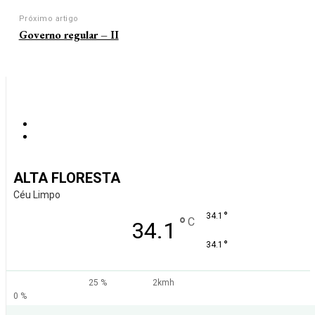
Próximo artigo
Governo regular – II
ALTA FLORESTA
Céu Limpo
°
34.1
°
C
34.1
°
34.1
25 %
2kmh
0 %