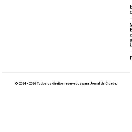
P
v
B
c
p
G
P
© 2024 - 2026 Todos os direitos reservados para Jornal da Cidade.