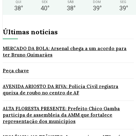
QUI
SEX
SÁB
DOM
SEG
38
°
40
°
38
°
39
°
39
°
Últimas notícias
MERCADO DA BOLA: Arsenal chega a um acordo para
ter Bruno Guimarães
Peça chave
AVENIDA ARIOSTO DA RIVA: Polícia Civil registra
queixa de roubo no centro de AF
ALTA FLORESTA PRESENTE: Prefeito Chico Gamba
participa de assembleia da AMM que fortalece
representação dos municípios