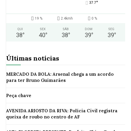
°
37.7
19 %
2.4kmh
0 %
QUI
SEX
SÁB
DOM
SEG
38
°
40
°
38
°
39
°
39
°
Últimas notícias
MERCADO DA BOLA: Arsenal chega a um acordo
para ter Bruno Guimarães
Peça chave
AVENIDA ARIOSTO DA RIVA: Polícia Civil registra
queixa de roubo no centro de AF