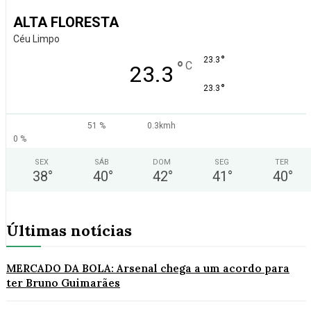
ALTA FLORESTA
Céu Limpo
°
23.3
°
C
23.3
°
23.3
51 %
0.3kmh
0 %
SEX
SÁB
DOM
SEG
TER
38
°
40
°
42
°
41
°
40
°
Últimas notícias
MERCADO DA BOLA: Arsenal chega a um acordo para
ter Bruno Guimarães