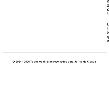
e
s
c
F
P
q
e
© 2024 - 2026 Todos os direitos reservados para Jornal da Cidade.