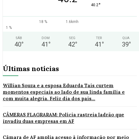
°
40.2
18 %
1.6kmh
1 %
SÁB
DOM
SEG
TER
QUA
40
°
41
°
42
°
41
°
39
°
Últimas notícias
Willian Souza e a esposa Eduarda Tais curtem
momentos especiais ao lado de sua linda família e
com muita alegria. Feliz dia dos pais...
CÂMERAS FLAGRARAM: Polícia rastreia ladrão que
invadiu duas empresas em AF
Câmara de AF amplia acesso à informação por meio