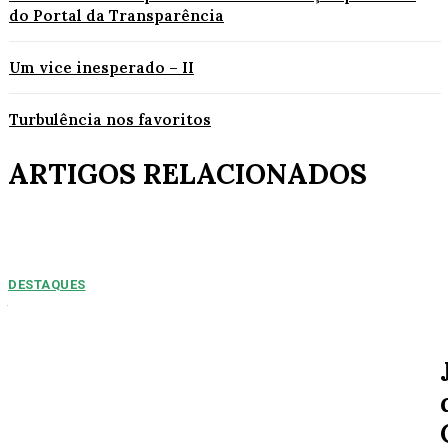
do Portal da Transparência
Um vice inesperado – II
Turbulência nos favoritos
ARTIGOS RELACIONADOS
DESTAQUES
NUMEROS PREOPCUPANTES: 2025/2026:
Acidentes aumentam 11% entre janeiro e agosto
em Alta Floresta
Por Arão Leite Alta Floresta – No ano de 2025 a 7ª Companhia do Corpo
de Bombeiros de Alta...