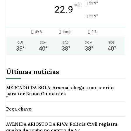
°
22.9
°
C
22.9
°
22.9
49 %
1kmh
0 %
QUI
SEX
SÁB
DOM
SEG
38
°
40
°
38
°
38
°
40
°
Últimas notícias
MERCADO DA BOLA: Arsenal chega a um acordo
para ter Bruno Guimarães
Peça chave
AVENIDA ARIOSTO DA RIVA: Polícia Civil registra
queixa de roubo no centro de AF