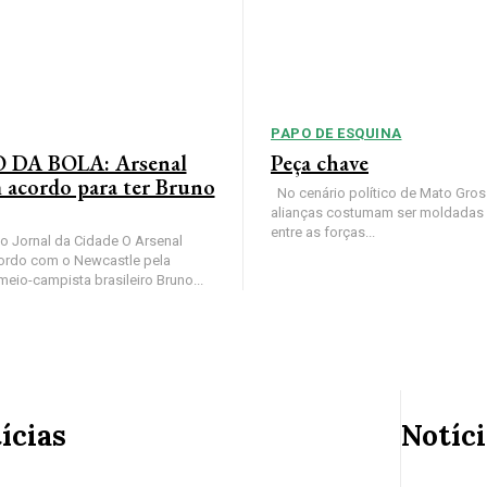
PAPO DE ESQUINA
DA BOLA: Arsenal
Peça chave
 acordo para ter Bruno
No cenário político de Mato Gros
alianças costumam ser moldadas 
entre as forças...
 Jornal da Cidade O Arsenal
ordo com o Newcastle pela
eio-campista brasileiro Bruno...
ícias
Notíc