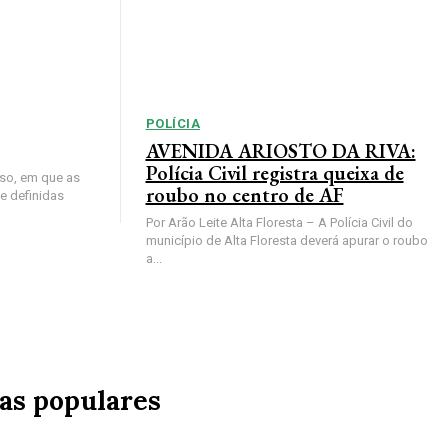
POLÍCIA
AVENIDA ARIOSTO DA RIVA:
Polícia Civil registra queixa de
so, em que as
roubo no centro de AF
e definidas
Por Arão Leite Alta Floresta – A Polícia Civil do
município de Alta Floresta deverá apurar o roubo
a...
ias populares