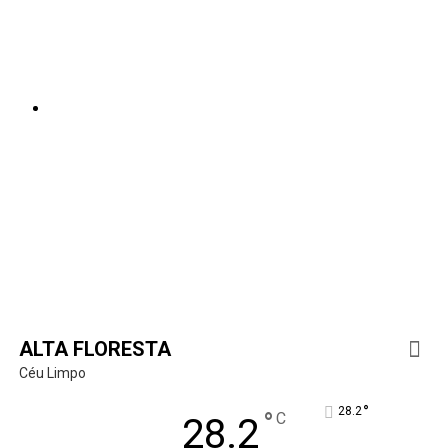
ALTA FLORESTA
Céu Limpo
°
28.2
°
C
28.2