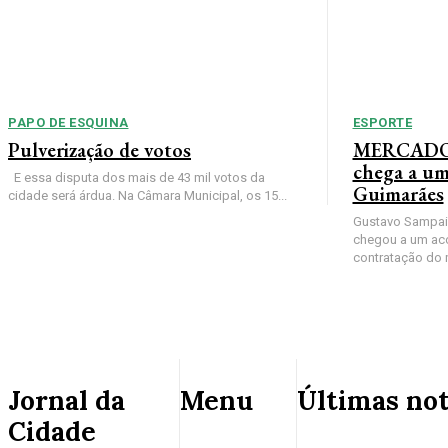
PAPO DE ESQUINA
ESPORTE
Pulverização de votos
MERCADO 
chega a um
E essa disputa dos mais de 43 mil votos da
Guimarães
cidade será árdua. Na Câmara Municipal, os 15...
Gustavo Sampaio
chegou a um ac
contratação do m
Jornal da
Menu
Últimas not
Cidade