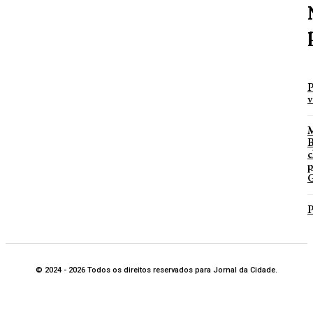
P
v
B
c
p
G
P
© 2024 - 2026 Todos os direitos reservados para Jornal da Cidade.