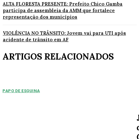
ALTA FLORESTA PRESENTE: Prefeito Chico Gamba
participa de assembleia da AMM que fortalece
representação dos municípios
VIOLÊNCIA NO TRÂNSITO: Jovem vai para UTI após
acidente de trânsito em AF
ARTIGOS RELACIONADOS
PAPO DE ESQUINA
Pulverização de votos
E essa disputa dos mais de 43 mil votos da cidade será árdua. Na
Câmara Municipal, os 15...
ESPORTE