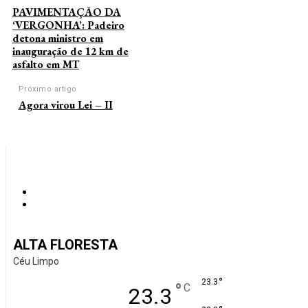
PAVIMENTAÇÃO DA
‘VERGONHA’: Padeiro
detona ministro em
inauguração de 12 km de
asfalto em MT
Próximo artigo
Agora virou Lei – II
ALTA FLORESTA
Céu Limpo
°
23.3
°
C
23.3