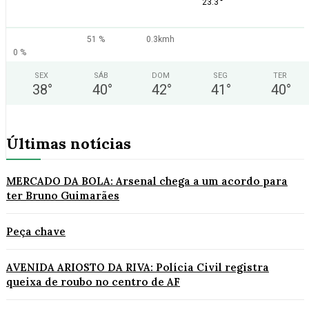
°
23.3
51 %
0.3kmh
0 %
SEX
SÁB
DOM
SEG
TER
38
°
40
°
42
°
41
°
40
°
Últimas notícias
MERCADO DA BOLA: Arsenal chega a um acordo para
ter Bruno Guimarães
Peça chave
AVENIDA ARIOSTO DA RIVA: Polícia Civil registra
queixa de roubo no centro de AF