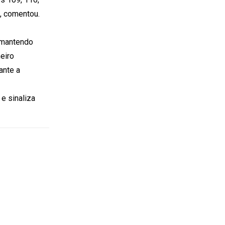
”, comentou.
 mantendo
eiro
ante a
e sinaliza