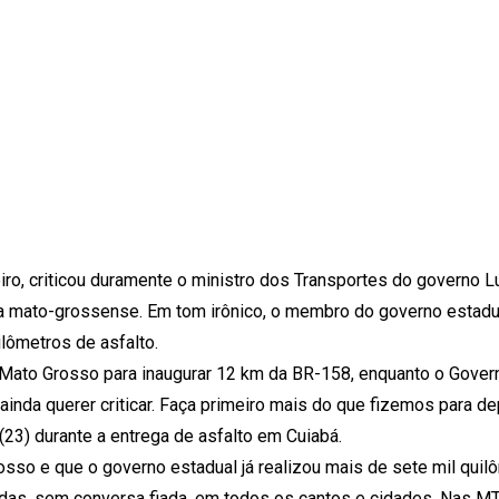
iro, criticou duramente o ministro dos Transportes do governo Lu
aia mato-grossense. Em tom irônico, o membro do governo estadua
ilômetros de asfalto.
té Mato Grosso para inaugurar 12 km da BR-158, enquanto o Gove
ainda querer criticar. Faça primeiro mais do que fizemos para de
(23) durante a entrega de asfalto em Cuiabá.
sso e que o governo estadual já realizou mais de sete mil quil
ídas, sem conversa fiada, em todos os cantos e cidades. Nas MT