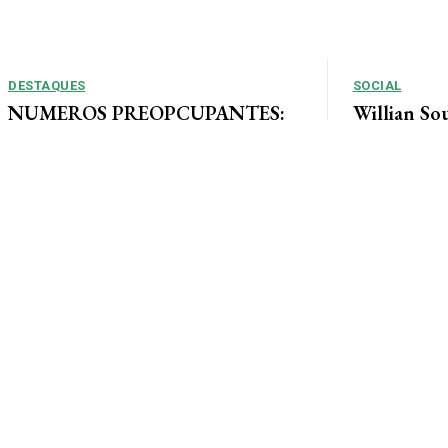
DESTAQUES
SOCIAL
NUMEROS PREOPCUPANTES:
Willian So
2025/2026: Acidentes aumentam
Tais curte
11% entre janeiro e agosto em
ao lado de 
Alta Floresta
muita alegri
Por Arão Leite Alta Floresta – No ano de 2025 a 7ª
Companhia do Corpo de Bombeiros de Alta...