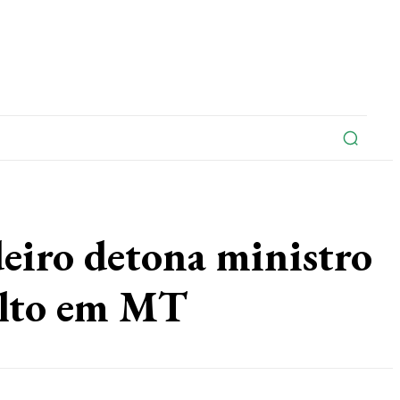
na
Edições Do Jornal
Artigo
Contato
o detona ministro
alto em MT