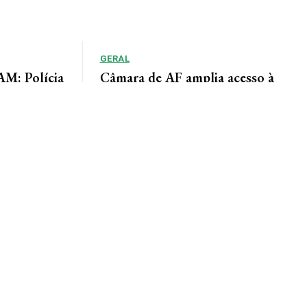
GERAL
: Polícia
Câmara de AF amplia acesso à
adiu duas
informação por meio do Portal da
Transparência
lícia de Alta
Lindomar Leal Assessoria de Imprensa Câmara
um homem
Municipal A Câmara Municipal de Alta Floresta
disponibiliza à população o Portal da
Transparência, uma...