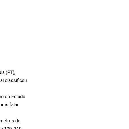
la (PT),
l classificou
rno do Estado
pois falar
ômetros de
s 109, 110,