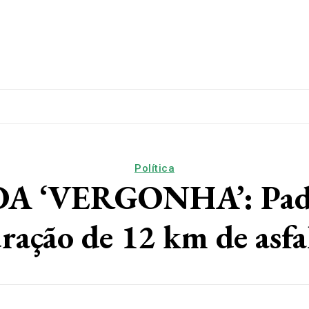
lítica
Esporte
Educação
Saúde
Papo De Esqui
Política
‘VERGONHA’: Padeir
ração de 12 km de asf