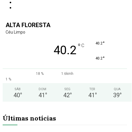
ALTA FLORESTA
Céu Limpo
°
40.2
°
C
40.2
°
40.2
18 %
1.6kmh
1 %
SÁB
DOM
SEG
TER
QUA
40
°
41
°
42
°
41
°
39
°
Últimas notícias