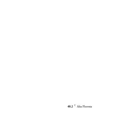
C
40.2
Alta Floresta