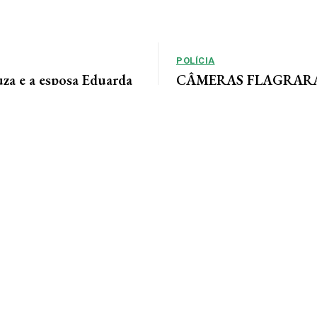
POLÍCIA
uza e a esposa Eduarda
CÂMERAS FLAGRARAM
m momentos especiais
rastreia ladrão que inv
sua linda família e com
empresas em AF
a. Feliz dia dos pais...
Por Arão Leite Alta Floresta – A Po
Floresta rastreia os passos de 
apontado pelo...