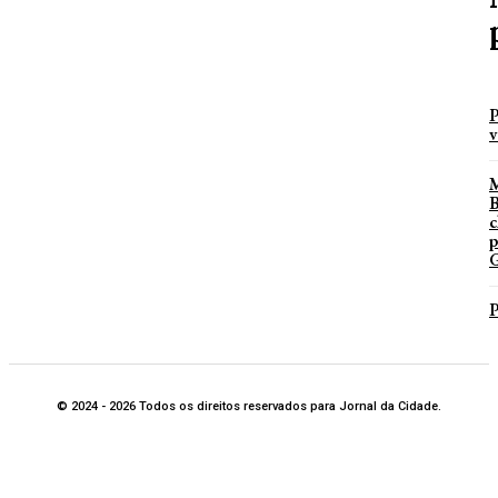
P
v
B
c
p
G
P
© 2024 - 2026 Todos os direitos reservados para Jornal da Cidade.