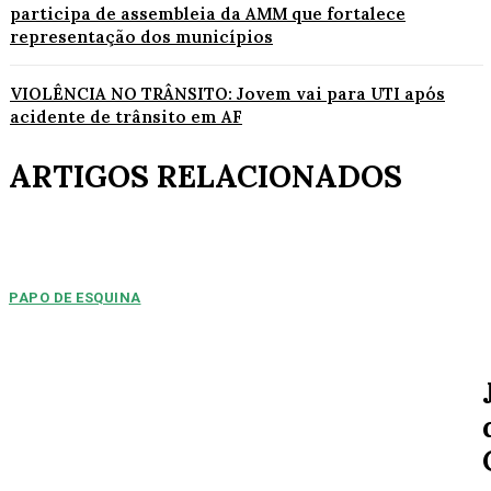
participa de assembleia da AMM que fortalece
representação dos municípios
VIOLÊNCIA NO TRÂNSITO: Jovem vai para UTI após
acidente de trânsito em AF
ARTIGOS RELACIONADOS
PAPO DE ESQUINA
Pulverização de votos
E essa disputa dos mais de 43 mil votos da cidade será árdua. Na
Câmara Municipal, os 15...
ESPORTE