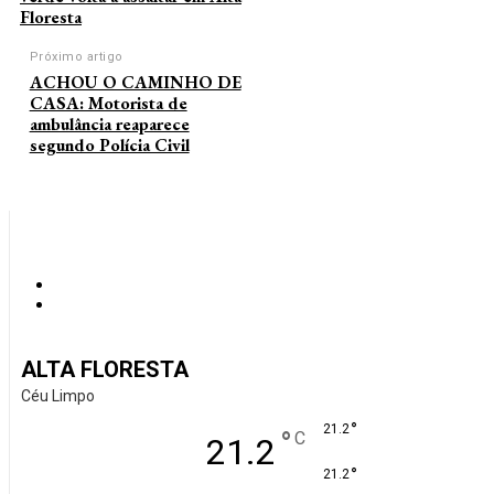
Floresta
Próximo artigo
ACHOU O CAMINHO DE
CASA: Motorista de
ambulância reaparece
segundo Polícia Civil
ALTA FLORESTA
Céu Limpo
°
21.2
°
C
21.2
°
21.2