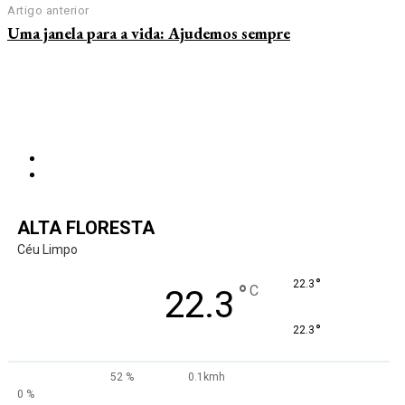
Artigo anterior
Uma janela para a vida: Ajudemos sempre
ALTA FLORESTA
Céu Limpo
°
22.3
°
C
22.3
°
22.3
52 %
0.1kmh
0 %