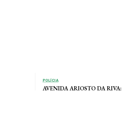
POLÍCIA
AVENIDA ARIOSTO DA RIVA:
Polícia Civil registra queixa de
so, em que as
roubo no centro de AF
e definidas
Por Arão Leite Alta Floresta – A Polícia Civil do
município de Alta Floresta deverá apurar o roubo
a...