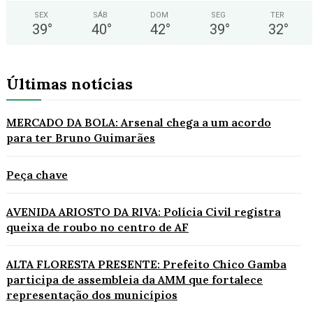
SEX
SÁB
DOM
SEG
TER
39
°
40
°
42
°
39
°
32
°
Últimas notícias
MERCADO DA BOLA: Arsenal chega a um acordo
para ter Bruno Guimarães
Peça chave
AVENIDA ARIOSTO DA RIVA: Polícia Civil registra
queixa de roubo no centro de AF
ALTA FLORESTA PRESENTE: Prefeito Chico Gamba
participa de assembleia da AMM que fortalece
representação dos municípios