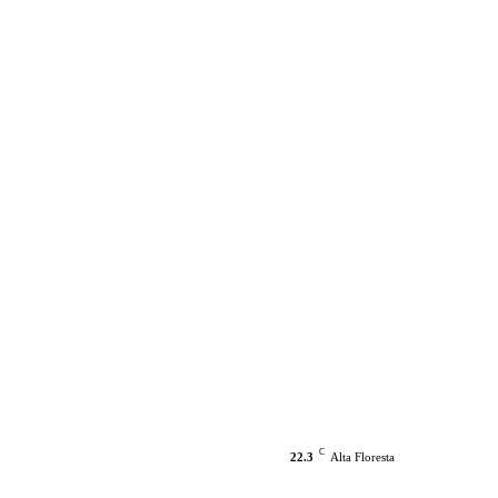
C
22.3
Alta Floresta