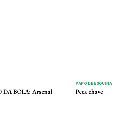
PAPO DE ESQUINA
DA BOLA: Arsenal
Peça chave
 acordo para ter Bruno
No cenário político de Mato Gros
alianças costumam ser moldadas 
entre as forças...
 Jornal da Cidade O Arsenal
ordo com o Newcastle pela
eio-campista brasileiro Bruno...