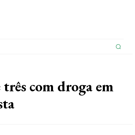
na
Edições Do Jornal
Artigo
Contato
rês com droga em
sta