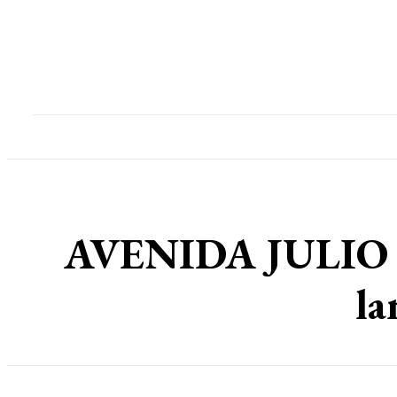
Home
Destaques
Geral
Polícia
Po
AVENIDA JULIO C
la