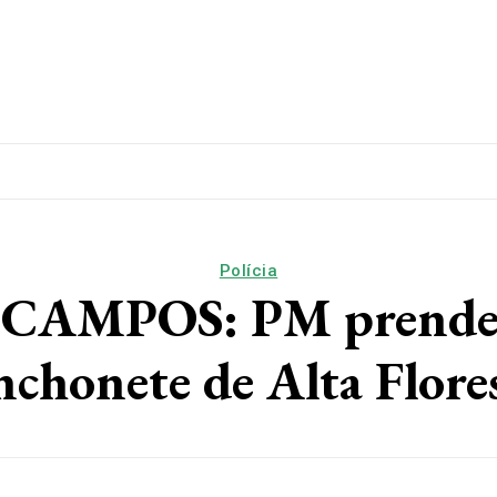
lítica
Esporte
Educação
Saúde
Papo De Esqui
Polícia
AMPOS: PM prende t
nchonete de Alta Flore