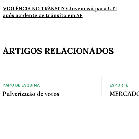
VIOLÊNCIA NO TRÂNSITO: Jovem vai para UTI
após acidente de trânsito em AF
ARTIGOS RELACIONADOS
PAPO DE ESQUINA
ESPORTE
Pulverização de votos
MERCADO 
chega a um
E essa disputa dos mais de 43 mil votos da
Guimarães
cidade será árdua. Na Câmara Municipal, os 15...
Gustavo Sampaio
chegou a um ac
contratação do m