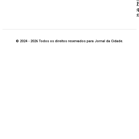
P
q
e
© 2024 - 2026 Todos os direitos reservados para Jornal da Cidade.