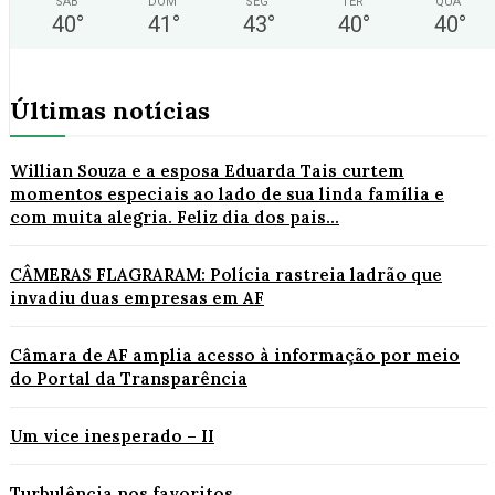
SÁB
DOM
SEG
TER
QUA
40
°
41
°
43
°
40
°
40
°
Últimas notícias
Willian Souza e a esposa Eduarda Tais curtem
momentos especiais ao lado de sua linda família e
com muita alegria. Feliz dia dos pais...
CÂMERAS FLAGRARAM: Polícia rastreia ladrão que
invadiu duas empresas em AF
Câmara de AF amplia acesso à informação por meio
do Portal da Transparência
Um vice inesperado – II
Turbulência nos favoritos