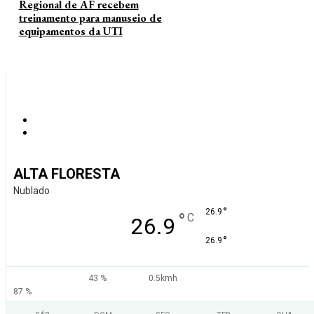
Regional de AF recebem
treinamento para manuseio de
equipamentos da UTI
ALTA FLORESTA
Nublado
°
26.9
°
C
26.9
°
26.9
43 %
0.5kmh
87 %