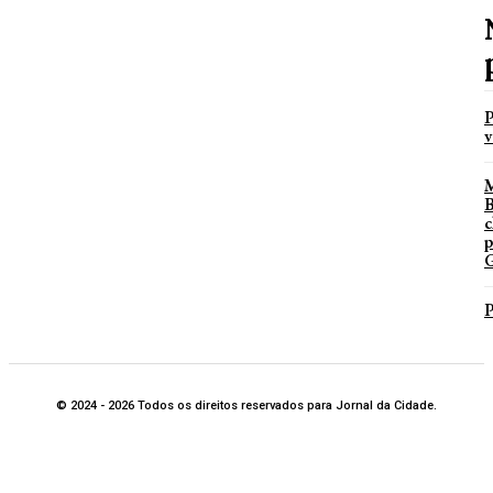
P
v
B
c
p
G
P
© 2024 - 2026 Todos os direitos reservados para Jornal da Cidade.