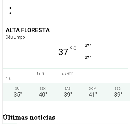
ALTA FLORESTA
Céu Limpo
°
37
°
C
37
°
37
19 %
2.3kmh
0 %
QUI
SEX
SÁB
DOM
SEG
35
°
40
°
39
°
41
°
39
°
Últimas notícias