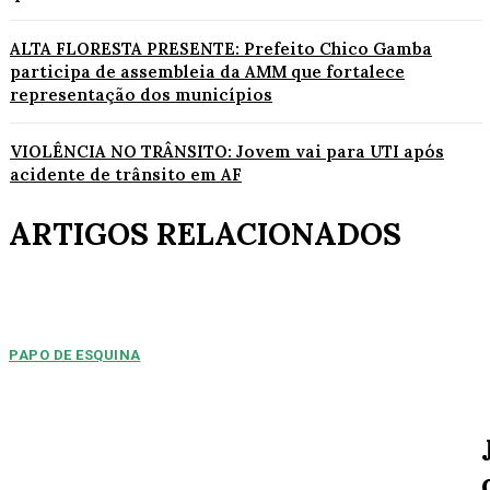
ALTA FLORESTA PRESENTE: Prefeito Chico Gamba
participa de assembleia da AMM que fortalece
representação dos municípios
VIOLÊNCIA NO TRÂNSITO: Jovem vai para UTI após
acidente de trânsito em AF
ARTIGOS RELACIONADOS
PAPO DE ESQUINA
Pulverização de votos
E essa disputa dos mais de 43 mil votos da cidade será árdua. Na
Câmara Municipal, os 15...