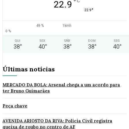
°
C
22.9
°
22.9
49 %
1kmh
0 %
QUI
SEX
SÁB
DOM
SEG
38
°
40
°
38
°
38
°
40
°
Últimas notícias
MERCADO DA BOLA: Arsenal chega a um acordo para
ter Bruno Guimarães
Peça chave
AVENIDA ARIOSTO DA RIVA: Polícia Civil registra
queixa de roubo no centro de AF