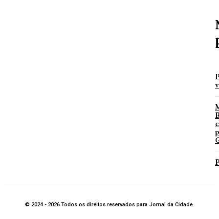
P
v
B
c
p
G
P
© 2024 - 2026 Todos os direitos reservados para Jornal da Cidade.