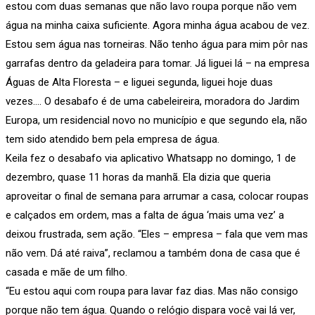
estou com duas semanas que não lavo roupa porque não vem
água na minha caixa suficiente. Agora minha água acabou de vez.
Estou sem água nas torneiras. Não tenho água para mim pôr nas
garrafas dentro da geladeira para tomar. Já liguei lá – na empresa
Águas de Alta Floresta – e liguei segunda, liguei hoje duas
vezes…. O desabafo é de uma cabeleireira, moradora do Jardim
Europa, um residencial novo no município e que segundo ela, não
tem sido atendido bem pela empresa de água.
Keila fez o desabafo via aplicativo Whatsapp no domingo, 1 de
dezembro, quase 11 horas da manhã. Ela dizia que queria
aproveitar o final de semana para arrumar a casa, colocar roupas
e calçados em ordem, mas a falta de água ‘mais uma vez’ a
deixou frustrada, sem ação. “Eles – empresa – fala que vem mas
não vem. Dá até raiva”, reclamou a também dona de casa que é
casada e mãe de um filho.
“Eu estou aqui com roupa para lavar faz dias. Mas não consigo
porque não tem água. Quando o relógio dispara você vai lá ver,