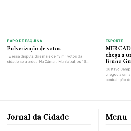
PAPO DE ESQUINA
ESPORTE
Pulverização de votos
MERCADO
chega a u
E essa disputa dos mais de 43 mil votos da
Bruno Gu
cidade será árdua. Na Câmara Municipal, os 15...
Gustavo Sampa
chegou a um a
contratação do
Jornal da Cidade
Menu