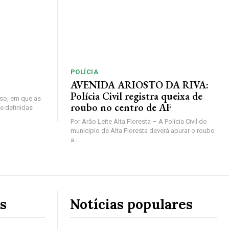
POLÍCIA
AVENIDA ARIOSTO DA RIVA:
Polícia Civil registra queixa de
so, em que as
roubo no centro de AF
e definidas
Por Arão Leite Alta Floresta – A Polícia Civil do
município de Alta Floresta deverá apurar o roubo
a...
s
Notícias populares