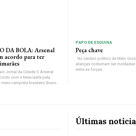
PAPO DE ESQUINA
 DA BOLA: Arsenal
Peça chave
m acordo para ter
No cenário político de Mato Gros
imarães
alianças costumam ser moldadas 
entre as forças...
io Jornal da Cidade O Arsenal
cordo com o Newcastle pela
 meio-campista brasileiro Bruno...
Últimas notícia