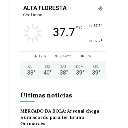
ALTA FLORESTA
Céu Limpo
°
37.7
°
C
37.7
°
37.7
19 %
2.4kmh
0 %
QUI
SEX
SÁB
DOM
SEG
38
°
40
°
38
°
39
°
39
°
Últimas notícias
MERCADO DA BOLA: Arsenal chega
a um acordo para ter Bruno
Guimarães