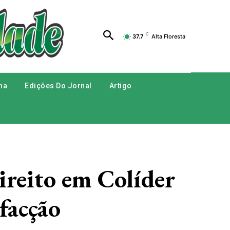
C
37.7
Alta Floresta
na
Edições Do Jornal
Artigo
eito em Colíder
facção