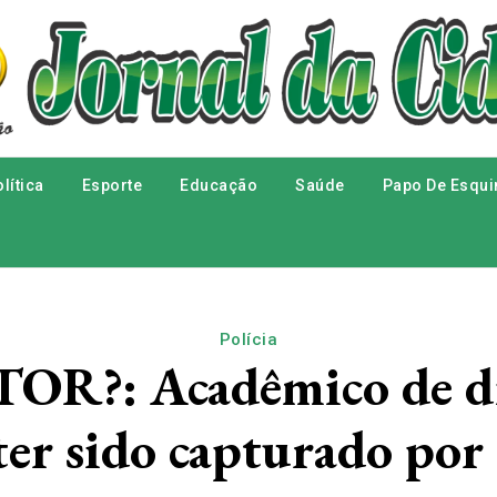
lítica
Esporte
Educação
Saúde
Papo De Esqui
Polícia
R?: Acadêmico de dir
ter sido capturado por 