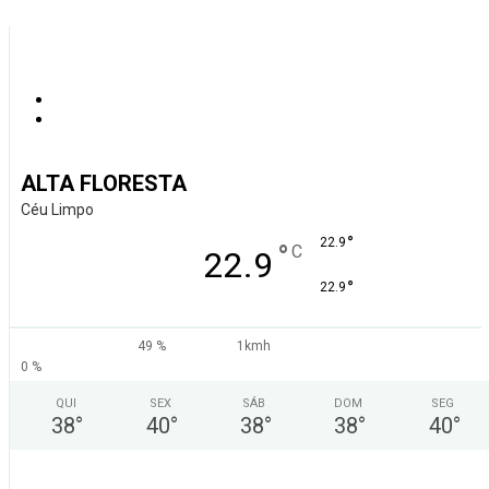
ALTA FLORESTA
Céu Limpo
°
22.9
°
C
22.9
°
22.9
49 %
1kmh
0 %
QUI
SEX
SÁB
DOM
SEG
38
°
40
°
38
°
38
°
40
°