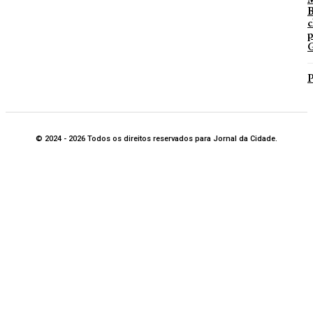
B
c
p
G
P
© 2024 - 2026 Todos os direitos reservados para Jornal da Cidade.