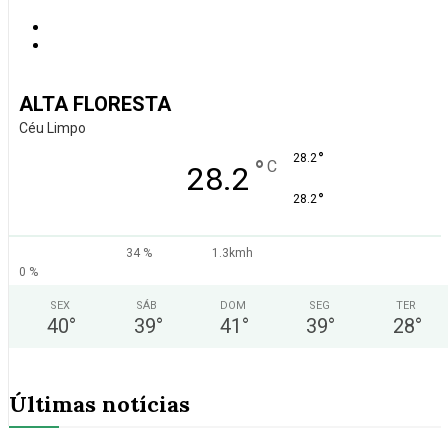
ALTA FLORESTA
Céu Limpo
°
28.2
°
C
28.2
°
28.2
34 %
1.3kmh
0 %
SEX
SÁB
DOM
SEG
TER
40
°
39
°
41
°
39
°
28
°
Últimas notícias