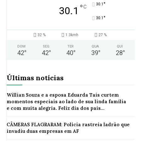
°
30.1
°
C
30.1
°
30.1
32 %
1.3kmh
27 %
DOM
SEG
TER
QUA
QUI
42
°
42
°
40
°
39
°
28
°
Últimas notícias
Willian Souza e a esposa Eduarda Tais curtem
momentos especiais ao lado de sua linda família
e com muita alegria. Feliz dia dos pais...
CÂMERAS FLAGRARAM: Polícia rastreia ladrão que
invadiu duas empresas em AF