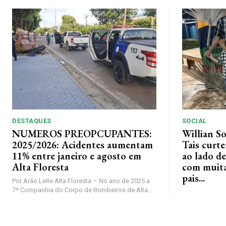
DESTAQUES
SOCIAL
NUMEROS PREOPCUPANTES:
Willian S
2025/2026: Acidentes aumentam
Tais curt
11% entre janeiro e agosto em
ao lado de
Alta Floresta
com muita 
pais...
Por Arão Leite Alta Floresta – No ano de 2025 a
7ª Companhia do Corpo de Bombeiros de Alta...