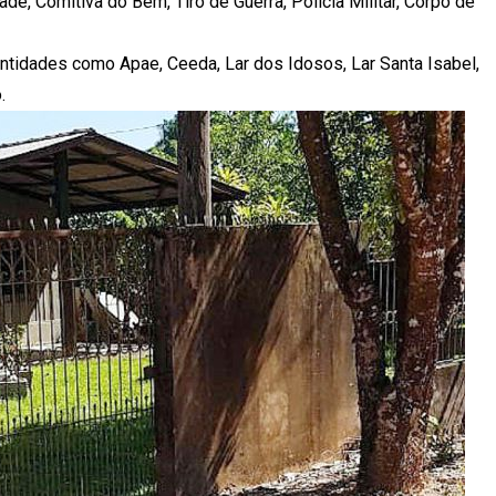
ade, Comitiva do Bem, Tiro de Guerra, Polícia Militar, Corpo de
ntidades como Apae, Ceeda, Lar dos Idosos, Lar Santa Isabel,
.