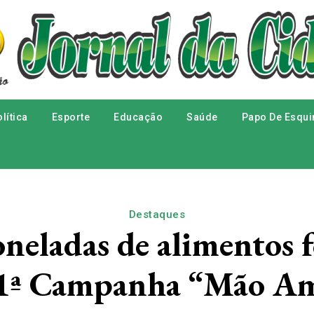
lítica
Esporte
Educação
Saúde
Papo De Esqui
Destaques
toneladas de alimentos 
1ª Campanha “Mão A