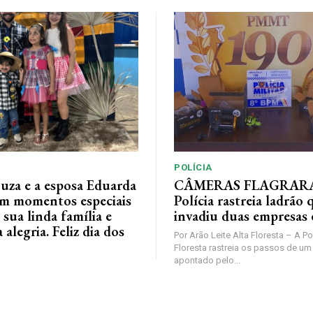
POLÍCIA
ouza e a esposa Eduarda
CÂMERAS FLAGRAR
em momentos especiais
Polícia rastreia ladrão 
 sua linda família e
invadiu duas empresas
alegria. Feliz dia dos
Por Arão Leite Alta Floresta – A Po
Floresta rastreia os passos de 
apontado pelo...