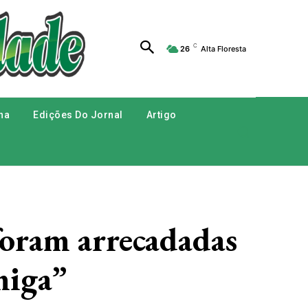
C
26
Alta Floresta
na
Edições Do Jornal
Artigo
foram arrecadadas
miga”