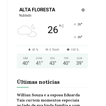
ALTA FLORESTA
Nublado
°
26
°
C
26
°
26
45 %
0.7kmh
100 %
SÁB
DOM
SEG
TER
QUA
40
°
41
°
43
°
40
°
39
°
Últimas notícias
Willian Souza e a esposa Eduarda
Tais curtem momentos especiais
ao lado de sua linda família e com