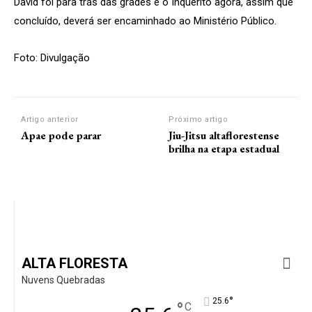
David foi para trás das grades e o Inquérito agora, assim que
concluído, deverá ser encaminhado ao Ministério Público.
Foto: Divulgação
Artigo anterior
Próximo artigo
Apae pode parar
Jiu-Jitsu altaflorestense
brilha na etapa estadual
ALTA FLORESTA
Nuvens Quebradas
°
25.6
°
C