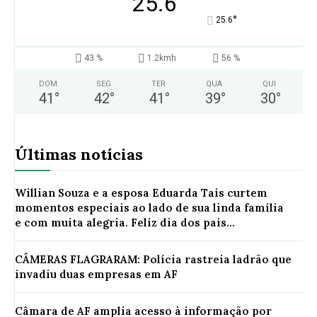
25.6
°
25.6
43 %
1.2kmh
56 %
DOM
SEG
TER
QUA
QUI
41
°
42
°
41
°
39
°
30
°
Últimas notícias
Willian Souza e a esposa Eduarda Tais curtem
momentos especiais ao lado de sua linda família
e com muita alegria. Feliz dia dos pais...
CÂMERAS FLAGRARAM: Polícia rastreia ladrão que
invadiu duas empresas em AF
Câmara de AF amplia acesso à informação por