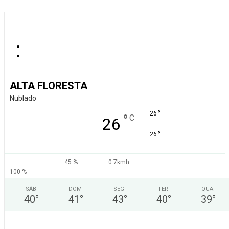
ALTA FLORESTA
Nublado
°
26
°
C
26
°
26
45 %
0.7kmh
100 %
SÁB
DOM
SEG
TER
QUA
40
°
41
°
43
°
40
°
39
°