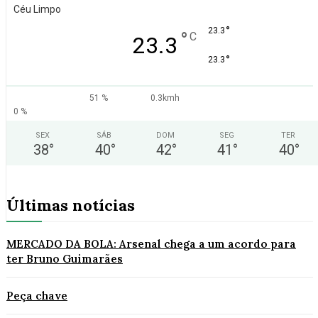
Céu Limpo
°
23.3
°
C
23.3
°
23.3
51 %
0.3kmh
0 %
SEX
SÁB
DOM
SEG
TER
38
°
40
°
42
°
41
°
40
°
Últimas notícias
MERCADO DA BOLA: Arsenal chega a um acordo para
ter Bruno Guimarães
Peça chave