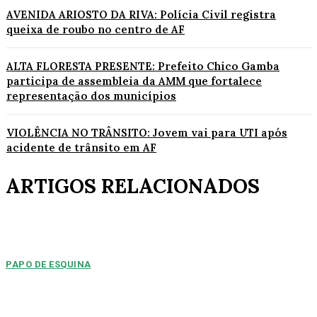
AVENIDA ARIOSTO DA RIVA: Polícia Civil registra
queixa de roubo no centro de AF
ALTA FLORESTA PRESENTE: Prefeito Chico Gamba
participa de assembleia da AMM que fortalece
representação dos municípios
VIOLÊNCIA NO TRÂNSITO: Jovem vai para UTI após
acidente de trânsito em AF
ARTIGOS RELACIONADOS
PAPO DE ESQUINA
Pulverização de votos
E essa disputa dos mais de 43 mil votos da cidade será árdua. Na
Câmara Municipal, os 15...