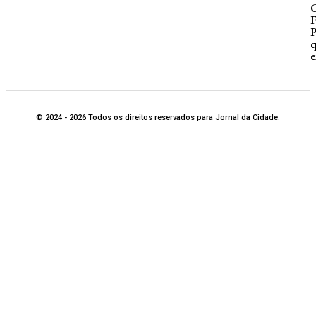
P
q
e
© 2024 - 2026 Todos os direitos reservados para Jornal da Cidade.