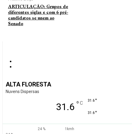
ARTICULAÇÃO: Grupos de
diferentes siglas e com 6 pré-
candidatos se unem ao
Senado
ALTA FLORESTA
Nuvens Dispersas
°
31.6
°
C
31.6
°
31.6
24 %
1kmh