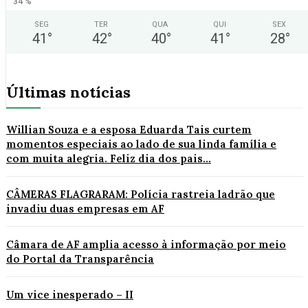
34 %
SEG
TER
QUA
QUI
SEX
41
°
42
°
40
°
41
°
28
°
Últimas notícias
Willian Souza e a esposa Eduarda Tais curtem
momentos especiais ao lado de sua linda família e
com muita alegria. Feliz dia dos pais...
CÂMERAS FLAGRARAM: Polícia rastreia ladrão que
invadiu duas empresas em AF
Câmara de AF amplia acesso à informação por meio
do Portal da Transparência
Um vice inesperado – II