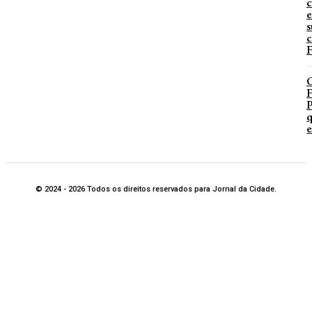
c
e
s
c
F
P
q
e
© 2024 - 2026 Todos os direitos reservados para Jornal da Cidade.