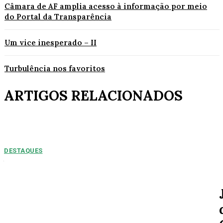
Câmara de AF amplia acesso à informação por meio
do Portal da Transparência
Um vice inesperado – II
Turbulência nos favoritos
ARTIGOS RELACIONADOS
DESTAQUES
NUMEROS PREOPCUPANTES: 2025/2026:
Acidentes aumentam 11% entre janeiro e agosto
em Alta Floresta
Por Arão Leite Alta Floresta – No ano de 2025 a 7ª Companhia do Corpo
de Bombeiros de Alta...