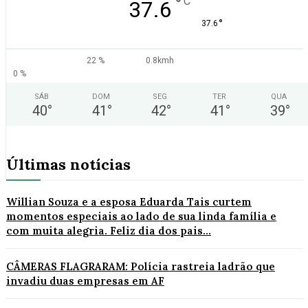
°
C
37.6
°
37.6
22 %
0.8kmh
0 %
SÁB
DOM
SEG
TER
QUA
40
°
41
°
42
°
41
°
39
°
Últimas notícias
Willian Souza e a esposa Eduarda Tais curtem
momentos especiais ao lado de sua linda família e
com muita alegria. Feliz dia dos pais...
CÂMERAS FLAGRARAM: Polícia rastreia ladrão que
invadiu duas empresas em AF