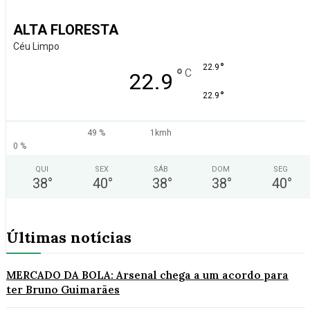
ALTA FLORESTA
Céu Limpo
°
22.9
°
C
22.9
°
22.9
49 %
1kmh
0 %
QUI
SEX
SÁB
DOM
SEG
38
°
40
°
38
°
38
°
40
°
Últimas notícias
MERCADO DA BOLA: Arsenal chega a um acordo para
ter Bruno Guimarães