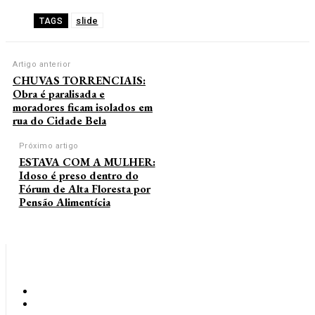
slide
TAGS
Artigo anterior
CHUVAS TORRENCIAIS:
Obra é paralisada e
moradores ficam isolados em
rua do Cidade Bela
Próximo artigo
ESTAVA COM A MULHER:
Idoso é preso dentro do
Fórum de Alta Floresta por
Pensão Alimentícia