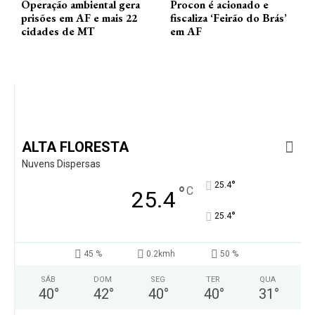
Operação ambiental gera
Procon é acionado e
prisões em AF e mais 22
fiscaliza ‘Feirão do Brás’
cidades de MT
em AF
ALTA FLORESTA
Nuvens Dispersas
°
25.4
°
C
25.4
°
25.4
45 %
0.2kmh
50 %
SÁB
DOM
SEG
TER
QUA
40
°
42
°
40
°
40
°
31
°