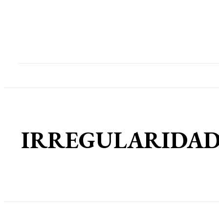
Home
Destaques
Geral
Polícia
Po
IRREGULARIDADES? P