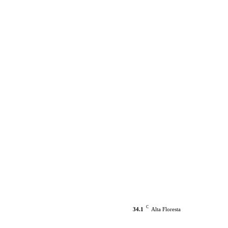
C
34.1
Alta Floresta