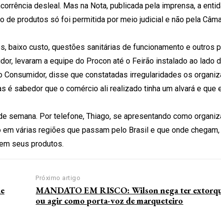
orrência desleal. Mas na Nota, publicada pela imprensa, a enti
ão de produtos só foi permitida por meio judicial e não pela Câma
os, baixo custo, questões sanitárias de funcionamento e outros 
or, levaram a equipe do Procon até o Feirão instalado ao lado d
do Consumidor, disse que constatadas irregularidades os organi
s é sabedor que o comércio ali realizado tinha um alvará e que
l de semana. Por telefone, Thiago, se apresentando como organiza
o em várias regiões que passam pelo Brasil e que onde chegam,
rem seus produtos.
Próximo artigo
de
MANDATO EM RISCO: Wilson nega ter extorqu
ou agir como porta-voz de marqueteiro