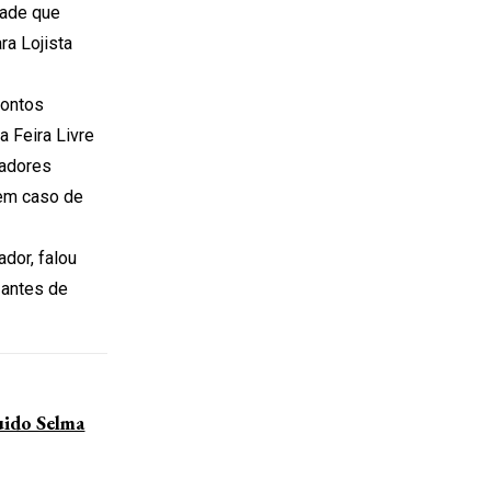
dade que
ra Lojista
pontos
a Feira Livre
zadores
 em caso de
dor, falou
 antes de
ido Selma