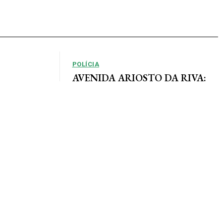
POLÍCIA
AVENIDA ARIOSTO DA RIVA:
Polícia Civil registra queixa de
so, em que as
roubo no centro de AF
e definidas
Por Arão Leite Alta Floresta – A Polícia Civil do
município de Alta Floresta deverá apurar o roubo
a...