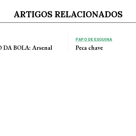
ARTIGOS RELACIONADOS
PAPO DE ESQUINA
DA BOLA: Arsenal
Peça chave
 acordo para ter Bruno
No cenário político de Mato Gros
alianças costumam ser moldadas 
entre as forças...
 Jornal da Cidade O Arsenal
ordo com o Newcastle pela
eio-campista brasileiro Bruno...