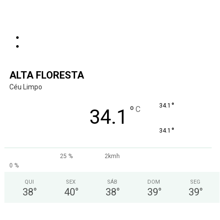
ALTA FLORESTA
Céu Limpo
°
34.1
°
C
34.1
°
34.1
25 %
2kmh
0 %
QUI
SEX
SÁB
DOM
SEG
38
°
40
°
38
°
39
°
39
°