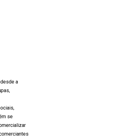
 desde a
upas,
ociais,
bém se
omercializar
 comerciantes