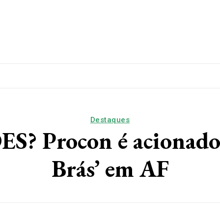
lítica
Esporte
Educação
Saúde
Papo De Esqui
Destaques
rocon é acionado e f
Brás’ em AF