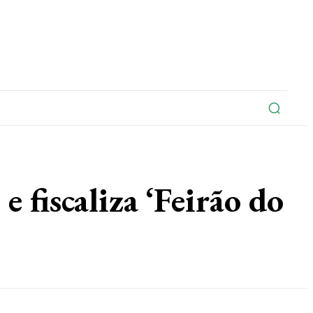
na
Edições Do Jornal
Artigo
Contato
iscaliza ‘Feirão do