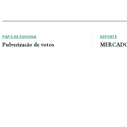
PAPO DE ESQUINA
ESPORTE
Pulverização de votos
MERCADO 
chega a um
E essa disputa dos mais de 43 mil votos da
Guimarães
cidade será árdua. Na Câmara Municipal, os 15...
Gustavo Sampaio
chegou a um ac
contratação do m