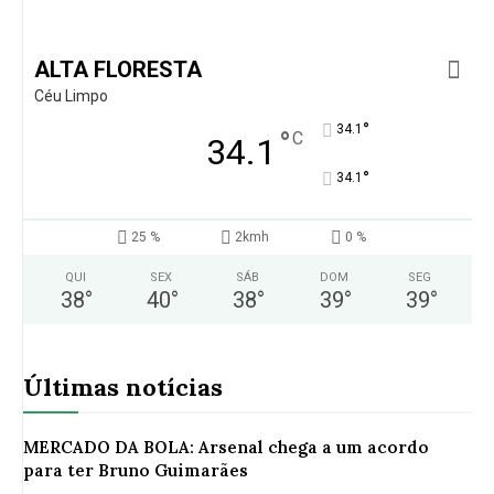
ALTA FLORESTA
Céu Limpo
°
34.1
°
C
34.1
°
34.1
25 %
2kmh
0 %
QUI
SEX
SÁB
DOM
SEG
38
°
40
°
38
°
39
°
39
°
Últimas notícias
MERCADO DA BOLA: Arsenal chega a um acordo
para ter Bruno Guimarães