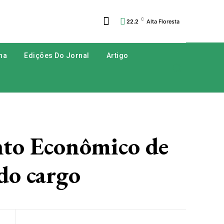
C
22.2
Alta Floresta
na
Edições Do Jornal
Artigo
nto Econômico de
do cargo