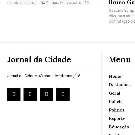
Bruno Gu
cidade será árdua. Na Câmara Municipal, os 15...
Gustavo Sampa
chegou a um a
contratação do
Jornal da Cidade
Menu
Jornal da Cidade, 43 anos de informação!
Home
Destaques
Geral
Polícia
Política
Esporte
Educação