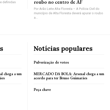
roubo no centro de AF
e definidas
Por Arão Leite Alta Floresta – A Polícia Civil do
município de Alta Floresta deverá apurar o roubo
a...
s
Notícias populares
Pulverização de votos
 chega a um
MERCADO DA BOLA: Arsenal chega a um
ães
acordo para ter Bruno Guimarães
Peça chave