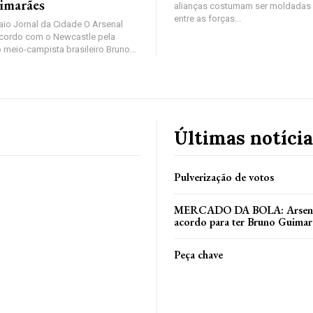
imarães
alianças costumam ser moldadas 
entre as forças...
io Jornal da Cidade O Arsenal
cordo com o Newcastle pela
 meio-campista brasileiro Bruno...
Últimas notícia
Pulverização de votos
MERCADO DA BOLA: Arsenal
acordo para ter Bruno Guimar
Peça chave