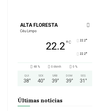
ALTA FLORESTA
Céu Limpo
°
22.2
°
C
22.2
°
22.2
48 %
0.6kmh
0 %
QUI
SEX
SÁB
DOM
SEG
38
°
40
°
39
°
39
°
31
°
Últimas notícias