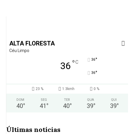
ALTA FLORESTA
Céu Limpo
°
36
°
C
36
°
36
23 %
1.3kmh
0 %
DOM
SEG
TER
QUA
QUI
40
°
41
°
40
°
39
°
39
°
Últimas notícias