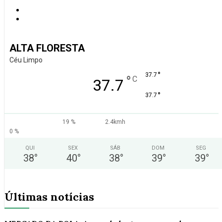
ALTA FLORESTA
Céu Limpo
°
37.7
°
C
37.7
°
37.7
19 %
2.4kmh
0 %
QUI
SEX
SÁB
DOM
SEG
38
°
40
°
38
°
39
°
39
°
Últimas notícias