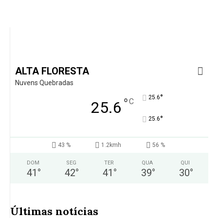
ALTA FLORESTA
Nuvens Quebradas
°
25.6
°
C
25.6
°
25.6
43 %
1.2kmh
56 %
DOM
SEG
TER
QUA
QUI
41
°
42
°
41
°
39
°
30
°
Últimas notícias