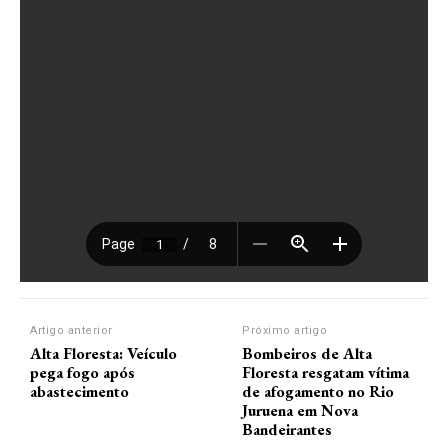
Artigo anterior
Próximo artigo
Alta Floresta: Veículo
Bombeiros de Alta
pega fogo após
Floresta resgatam vítima
abastecimento
de afogamento no Rio
Juruena em Nova
Bandeirantes