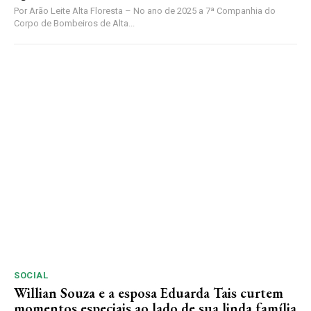
Por Arão Leite Alta Floresta – No ano de 2025 a 7ª Companhia do
Corpo de Bombeiros de Alta...
SOCIAL
Willian Souza e a esposa Eduarda Tais curtem
momentos especiais ao lado de sua linda família