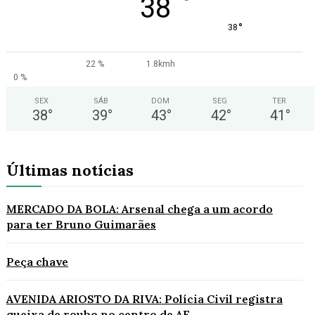
°
38
°
38
22 %
1.8kmh
0 %
SEX
SÁB
DOM
SEG
TER
38
°
39
°
43
°
42
°
41
°
Últimas notícias
MERCADO DA BOLA: Arsenal chega a um acordo
para ter Bruno Guimarães
Peça chave
AVENIDA ARIOSTO DA RIVA: Polícia Civil registra
queixa de roubo no centro de AF