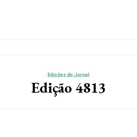
lítica
Esporte
Educação
Saúde
Papo De Esqui
Edições do Jornal
Edição 4813