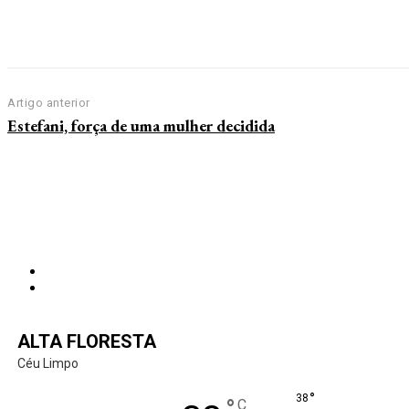
Artigo anterior
Estefani, força de uma mulher decidida
ALTA FLORESTA
Céu Limpo
°
38
C