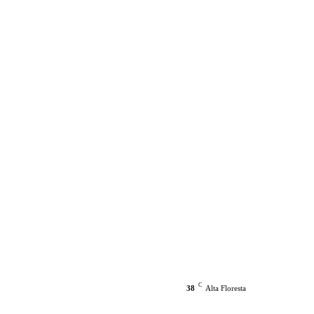
C
38
Alta Floresta