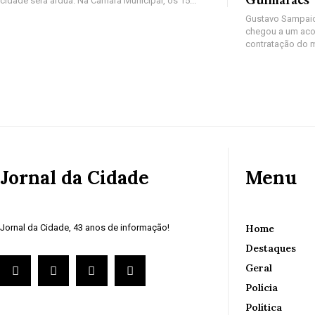
cidade será árdua. Na Câmara Municipal, os 15...
Gustavo Sampaio
chegou a um aco
contratação do m
Jornal da Cidade
Menu
Jornal da Cidade, 43 anos de informação!
Home
Destaques
Geral
Polícia
Política