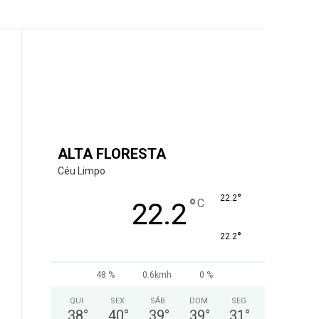
ALTA FLORESTA
Céu Limpo
°
22.2
°
C
22.2
°
22.2
48 %
0.6kmh
0 %
QUI
SEX
SÁB
DOM
SEG
38
°
40
°
39
°
39
°
31
°