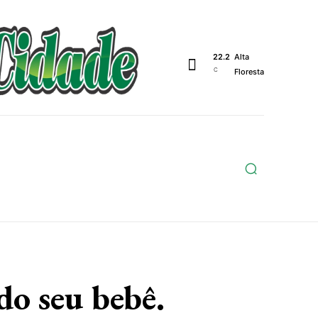
22.2
Alta
C
Floresta
Geral
Polícia
Política
Saúde
Papo De Esquina
Artigo
Contato
do seu bebê.