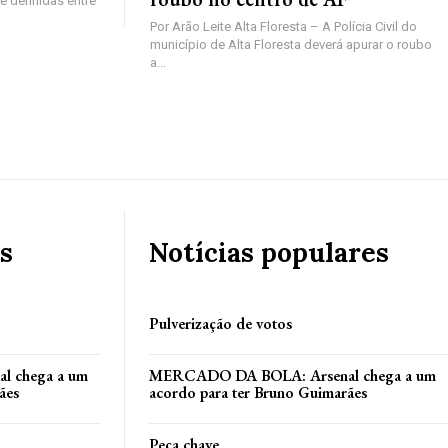
 definidas entre
Por Arão Leite Alta Floresta – A Polícia Civil do
município de Alta Floresta deverá apurar o roubo
a...
s
Notícias populares
Pulverização de votos
 chega a um
MERCADO DA BOLA: Arsenal chega a um
ães
acordo para ter Bruno Guimarães
Peça chave