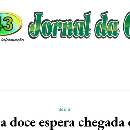
Home
Destaques
Esporte
Educação
Edições Do Jornal
Social
a doce espera chegada 