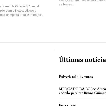
alianças costumam ser moldadas e
as forças...
 Jornal da Cidade O Arsenal
rdo com o Newcastle pela
eio-campista brasileiro Bruno...
Últimas notícia
Pulverização de votos
MERCADO DA BOLA: Arsenal
acordo para ter Bruno Guimar
Peça chave