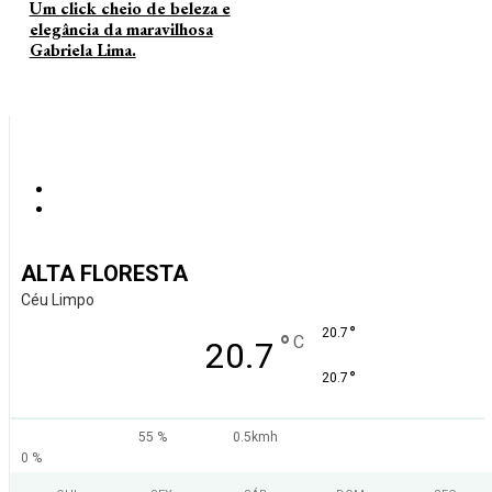
Um click cheio de beleza e
elegância da maravilhosa
Gabriela Lima.
ALTA FLORESTA
Céu Limpo
°
20.7
°
C
20.7
°
20.7
55 %
0.5kmh
0 %