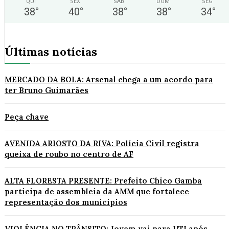
QUI
SEX
SÁB
DOM
SEG
38
°
40
°
38
°
38
°
34
°
Últimas notícias
MERCADO DA BOLA: Arsenal chega a um acordo para
ter Bruno Guimarães
Peça chave
AVENIDA ARIOSTO DA RIVA: Polícia Civil registra
queixa de roubo no centro de AF
ALTA FLORESTA PRESENTE: Prefeito Chico Gamba
participa de assembleia da AMM que fortalece
representação dos municípios
VIOLÊNCIA NO TRÂNSITO: Jovem vai para UTI após