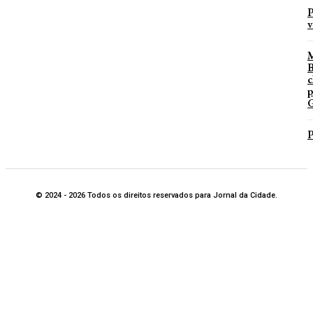
P
v
B
c
p
G
P
© 2024 - 2026 Todos os direitos reservados para Jornal da Cidade.