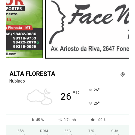
ALTA FLORESTA
Nublado
°
26
°
C
26
°
26
45 %
0.7kmh
100 %
SÁB
DOM
SEG
TER
QUA