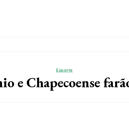
lítica
Esporte
Educação
Saúde
Papo De Esqui
Esporte
 e Chapecoense farão