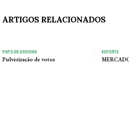
ARTIGOS RELACIONADOS
PAPO DE ESQUINA
ESPORTE
Pulverização de votos
MERCADO 
chega a um
E essa disputa dos mais de 43 mil votos da
Guimarães
cidade será árdua. Na Câmara Municipal, os 15...
Gustavo Sampaio
chegou a um ac
contratação do m