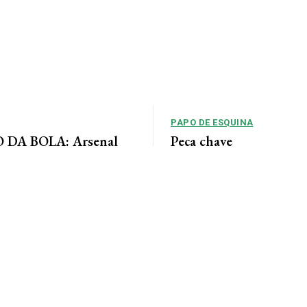
PAPO DE ESQUINA
DA BOLA: Arsenal
Peça chave
 acordo para ter Bruno
No cenário político de Mato Gros
alianças costumam ser moldadas 
entre as forças...
 Jornal da Cidade O Arsenal
ordo com o Newcastle pela
eio-campista brasileiro Bruno...