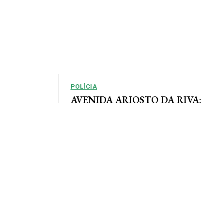
POLÍCIA
AVENIDA ARIOSTO DA RIVA:
Polícia Civil registra queixa de
so, em que as
roubo no centro de AF
e definidas
Por Arão Leite Alta Floresta – A Polícia Civil do
município de Alta Floresta deverá apurar o roubo
a...