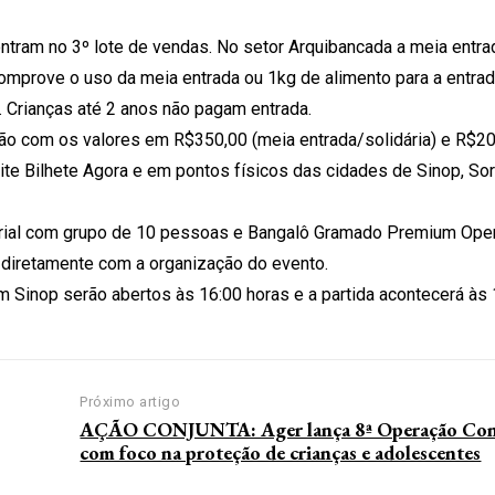
ntram no 3º lote de vendas. No setor Arquibancada a meia entra
prove o uso da meia entrada ou 1kg de alimento para a entrada
. Crianças até 2 anos não pagam entrada.
ão com os valores em R$350,00 (meia entrada/solidária) e R$20
ite Bilhete Agora e em pontos físicos das cidades de Sinop, So
ial com grupo de 10 pessoas e Bangalô Gramado Premium Open
diretamente com a organização do evento.
Sinop serão abertos às 16:00 horas e a partida acontecerá às 
Próximo artigo
AÇÃO CONJUNTA: Ager lança 8ª Operação Conj
com foco na proteção de crianças e adolescentes