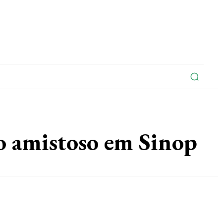
na
Edições Do Jornal
Artigo
Contato
 amistoso em Sinop