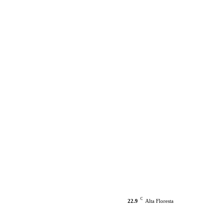
C
22.9
Alta Floresta