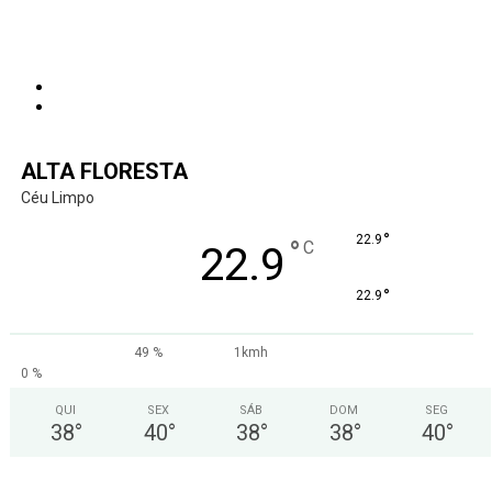
ALTA FLORESTA
Céu Limpo
°
22.9
°
C
22.9
°
22.9
49 %
1kmh
0 %
QUI
SEX
SÁB
DOM
SEG
38
°
40
°
38
°
38
°
40
°