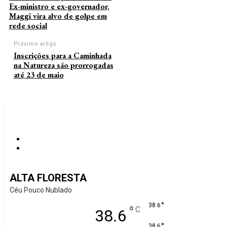
Ex-ministro e ex-governador,
Maggi vira alvo de golpe em
rede social
Próximo artigo
Inscrições para a Caminhada
na Natureza são prorrogadas
até 23 de maio
ALTA FLORESTA
Céu Pouco Nublado
°
38.6
°
C
38.6
°
38.6