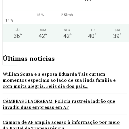
18 %
2.5kmh
14 %
SÁB
DOM
SEG
TER
QUA
36
°
42
°
42
°
40
°
39
°
Últimas notícias
Willian Souza e a esposa Eduarda Tais curtem
momentos especiais ao lado de sua linda família e
com muita alegria. Feliz dia dos pais...
CÂMERAS FLAGRARAM: Polícia rastreia ladrão que
invadiu duas empresas em AF
Câmara de AF amplia acesso à informação por meio
do Portal da Transparência