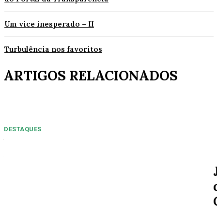
Um vice inesperado – II
Turbulência nos favoritos
ARTIGOS RELACIONADOS
DESTAQUES
NUMEROS PREOPCUPANTES: 2025/2026:
Acidentes aumentam 11% entre janeiro e agosto
em Alta Floresta
Por Arão Leite Alta Floresta – No ano de 2025 a 7ª Companhia do Corpo
de Bombeiros de Alta...