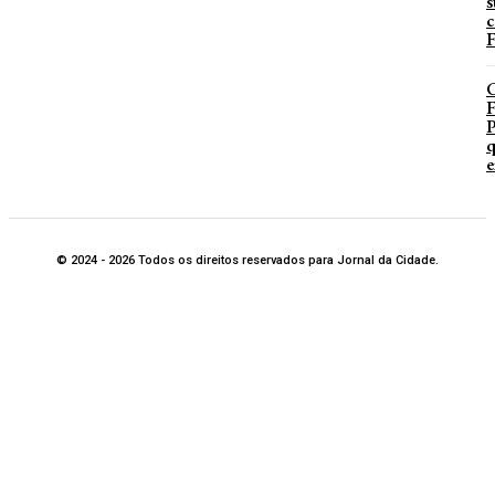
s
c
F
P
q
e
© 2024 - 2026 Todos os direitos reservados para Jornal da Cidade.