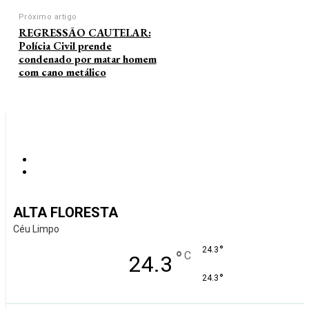
Próximo artigo
REGRESSÃO CAUTELAR:
Polícia Civil prende
condenado por matar homem
com cano metálico
ALTA FLORESTA
Céu Limpo
°
24.3
°
C
24.3
°
24.3