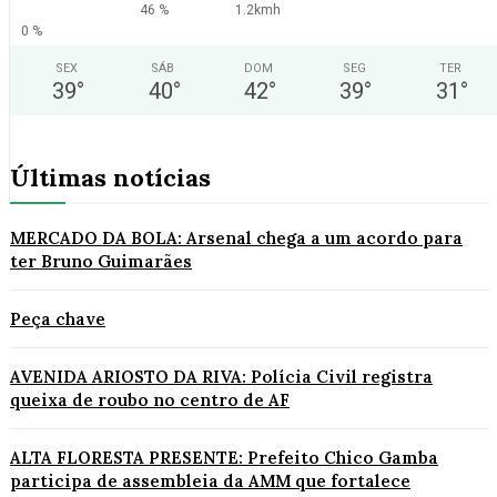
46 %
1.2kmh
0 %
SEX
SÁB
DOM
SEG
TER
39
°
40
°
42
°
39
°
31
°
Últimas notícias
MERCADO DA BOLA: Arsenal chega a um acordo para
ter Bruno Guimarães
Peça chave
AVENIDA ARIOSTO DA RIVA: Polícia Civil registra
queixa de roubo no centro de AF
ALTA FLORESTA PRESENTE: Prefeito Chico Gamba
participa de assembleia da AMM que fortalece