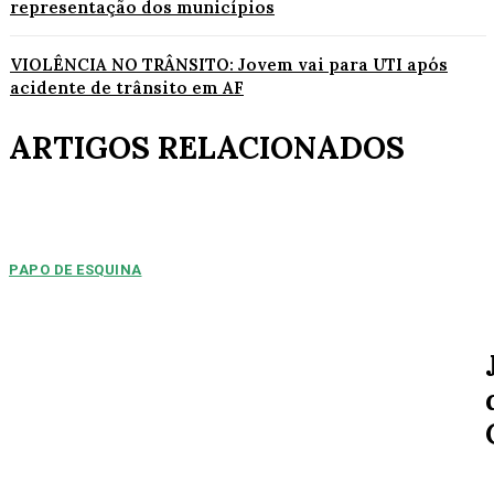
representação dos municípios
VIOLÊNCIA NO TRÂNSITO: Jovem vai para UTI após
acidente de trânsito em AF
ARTIGOS RELACIONADOS
PAPO DE ESQUINA
Pulverização de votos
E essa disputa dos mais de 43 mil votos da cidade será árdua. Na
Câmara Municipal, os 15...
ESPORTE
MERCADO DA BOLA: Arsenal chega a um
acordo para ter Bruno Guimarães