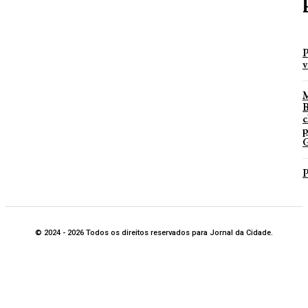
P
v
B
c
p
G
P
© 2024 - 2026 Todos os direitos reservados para Jornal da Cidade.