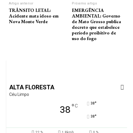
Artigo anterior
Próximo artigo
TRÂNSITO LETAL:
EMERGÊNCIA
Acidente mata idoso em
AMBIENTAL: Governo
Nova Monte Verde
de Mato Grosso publica
decreto que estabelece
período proibitivo de
uso do fogo
ALTA FLORESTA
Céu Limpo
°
38
°
C
38
°
38
22 %
1.8kmh
0 %