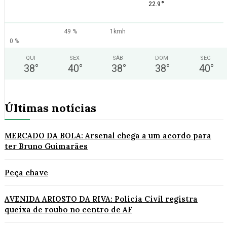
°
22.9
49 %
1kmh
0 %
QUI
SEX
SÁB
DOM
SEG
38
°
40
°
38
°
38
°
40
°
Últimas notícias
MERCADO DA BOLA: Arsenal chega a um acordo para
ter Bruno Guimarães
Peça chave
AVENIDA ARIOSTO DA RIVA: Polícia Civil registra
queixa de roubo no centro de AF