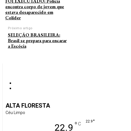
FOI EXECUTADO: Polícia
encontra corpo de jovem que
estava desaparecido em
Colíder
Próximo artigo
SELEÇÃO BRASILEIRA:
Brasil se prepara para encarar
a Escócia
ALTA FLORESTA
Céu Limpo
°
22.9
°
C
22.9