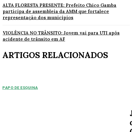
ALTA FLORESTA PRESENTE: Prefeito Chico Gamba
participa de assembleia da AMM que fortalece
representação dos municípios
VIOLÊNCIA NO TRÂNSITO: Jovem vai para UTI após
acidente de trânsito em AF
ARTIGOS RELACIONADOS
PAPO DE ESQUINA
Pulverização de votos
E essa disputa dos mais de 43 mil votos da cidade será árdua. Na
Câmara Municipal, os 15...