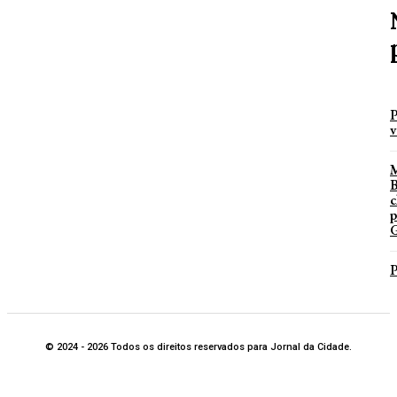
P
v
B
c
p
G
P
© 2024 - 2026 Todos os direitos reservados para Jornal da Cidade.