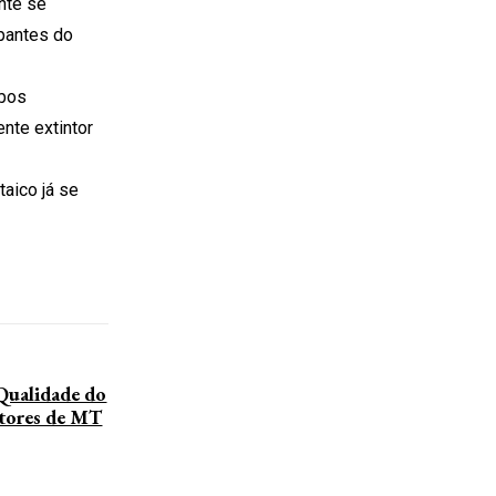
nte se
upantes do
abos
nte extintor
aico já se
alidade do
utores de MT