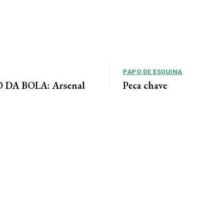
PAPO DE ESQUINA
DA BOLA: Arsenal
Peça chave
 acordo para ter Bruno
No cenário político de Mato Gros
alianças costumam ser moldadas 
entre as forças...
 Jornal da Cidade O Arsenal
ordo com o Newcastle pela
eio-campista brasileiro Bruno...