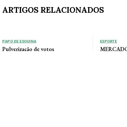
ARTIGOS RELACIONADOS
PAPO DE ESQUINA
ESPORTE
Pulverização de votos
MERCADO 
chega a um
E essa disputa dos mais de 43 mil votos da
Guimarães
cidade será árdua. Na Câmara Municipal, os 15...
Gustavo Sampaio
chegou a um ac
contratação do m