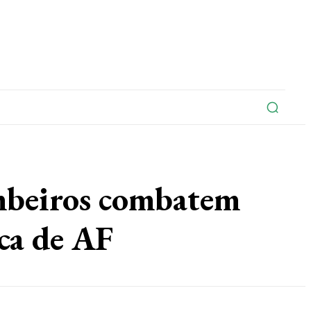
na
Edições Do Jornal
Artigo
Contato
eiros combatem
ca de AF