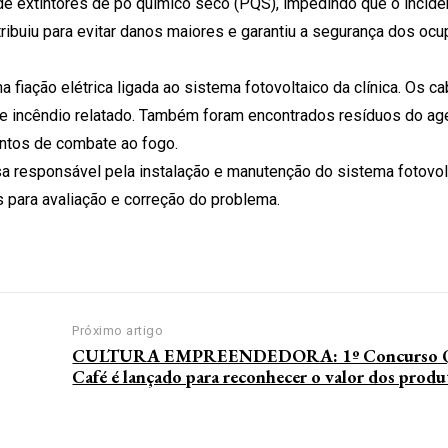
de extintores de pó químico seco (PQS), impedindo que o incide
tribuiu para evitar danos maiores e garantiu a segurança dos oc
a fiação elétrica ligada ao sistema fotovoltaico da clínica. Os c
e incêndio relatado. Também foram encontrados resíduos do age
entos de combate ao fogo.
a responsável pela instalação e manutenção do sistema fotovolt
 para avaliação e correção do problema.
Próximo artigo
CULTURA EMPREENDEDORA: 1º Concurso Qu
Café é lançado para reconhecer o valor dos prod