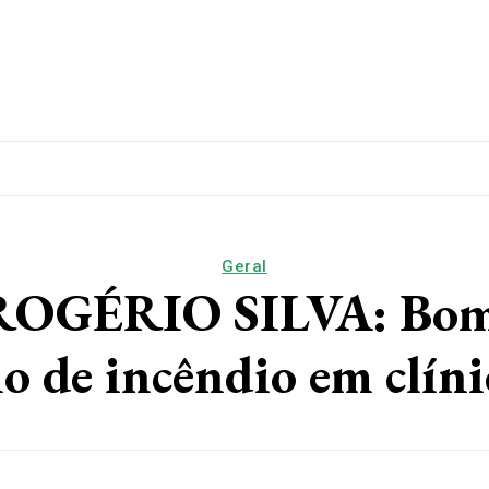
lítica
Esporte
Educação
Saúde
Papo De Esqui
Geral
GÉRIO SILVA: Bomb
io de incêndio em clíni