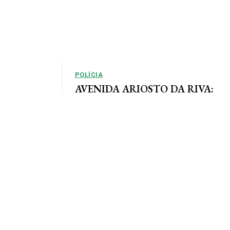
POLÍCIA
AVENIDA ARIOSTO DA RIVA:
Polícia Civil registra queixa de
so, em que as
roubo no centro de AF
e definidas
Por Arão Leite Alta Floresta – A Polícia Civil do
município de Alta Floresta deverá apurar o roubo
a...