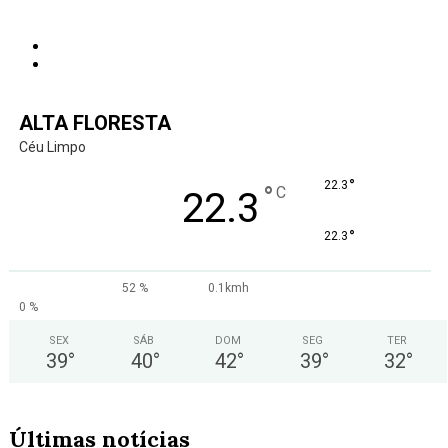
ALTA FLORESTA
Céu Limpo
°
22.3
°
C
22.3
°
22.3
52 %
0.1kmh
0 %
SEX
SÁB
DOM
SEG
TER
39
°
40
°
42
°
39
°
32
°
Últimas notícias