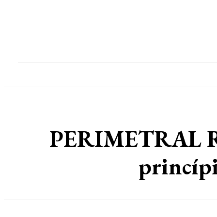
Home
Destaques
Geral
Polícia
Po
PERIMETRAL RO
princíp