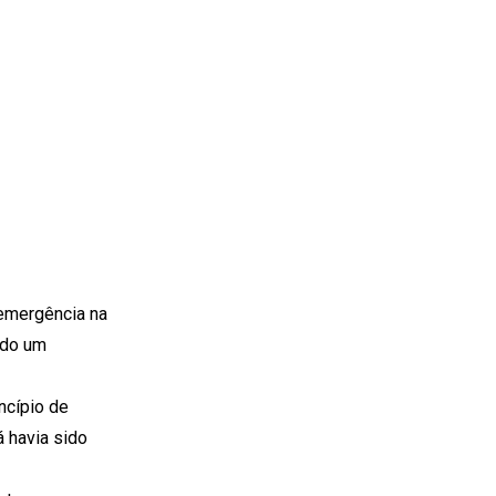
 emergência na
cado um
ncípio de
á havia sido