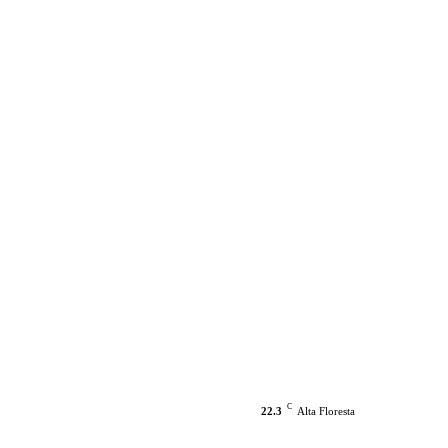
C
22.3
Alta Floresta