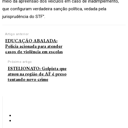
meio da apreensão dos veículos em caso de inadimplemento,
que configuram verdadeira sanção política, vedada pela
jurisprudência do STF”.
Artigo anterior
EDUCAÇÃO ABALADA:
Polícia acionada para atender
casos de violência em escolas
Próximo artigo
ESTELIONATO: Golpista que
atuou na região de AF é preso
tentando novo crime