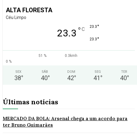
ALTA FLORESTA
Céu Limpo
°
23.3
°
C
23.3
°
23.3
51 %
0.3kmh
0 %
SEX
SÁB
DOM
SEG
TER
38
°
40
°
42
°
41
°
40
°
Últimas notícias
MERCADO DA BOLA: Arsenal chega a um acordo para
ter Bruno Guimarães