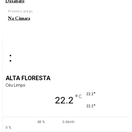
Desabafo
Próximo artigo
Na Câmara
ALTA FLORESTA
Céu Limpo
°
22.2
°
C
22.2
°
22.2
48 %
0.6kmh
0 %