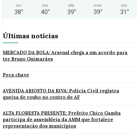
QUI
SEX
SÁB
DOM
SEG
38
°
40
°
39
°
39
°
31
°
Últimas notícias
MERCADO DA BOLA: Arsenal chega a um acordo para
ter Bruno Guimarães
Peça chave
AVENIDA ARIOSTO DA RIVA: Polícia Civil registra
queixa de roubo no centro de AF
ALTA FLORESTA PRESENTE: Prefeito Chico Gamba
participa de assembleia da AMM que fortalece
representação dos municípios