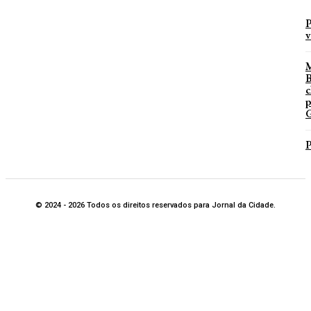
P
v
B
c
p
G
P
© 2024 - 2026 Todos os direitos reservados para Jornal da Cidade.